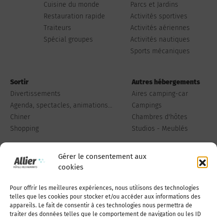
Cuisine du monde
Parcs et Jardins
Restauration rapide
Activités sportives
Traiteurs
Activités aériennes
Spécial groupes
Activités nautiques
Sports mécaniques
Sortir
Autres hébergements
Divertissements
Aires camping-car
Agenda, spectacles, animations...
Campings
Chiner
Chambres d'hôtes
Shopping
Studios - Meublés
Gérer le consentement aux
cookies
Pour offrir les meilleures expériences, nous utilisons des technologies
Qui sommes-nous
Publiez votre annonce
telles que les cookies pour stocker et/ou accéder aux informations des
appareils. Le fait de consentir à ces technologies nous permettra de
traiter des données telles que le comportement de navigation ou les ID