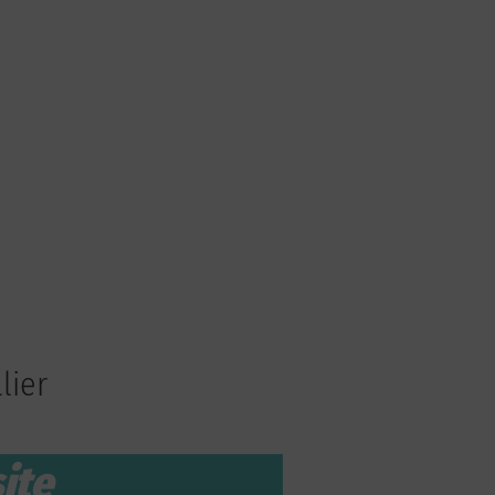
lier
ite