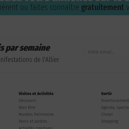
érent ou faites connaître
gratuitement
v
is par semaine
ifestations de l'Allier
Visites et Activités
Sortir
Découvrir
Divertissemen
Bien être
Agenda, spectac
Musées Patrimoine
Chiner
Parcs et Jardins
Shopping
Activités sportives