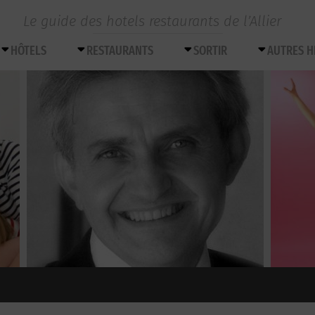
Le guide des hotels restaurants de l’Allier
HÔTELS
RESTAURANTS
SORTIR
AUTRES 