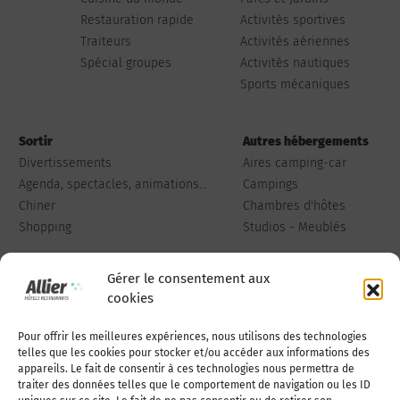
Restauration rapide
Activités sportives
Traiteurs
Activités aériennes
Spécial groupes
Activités nautiques
Sports mécaniques
Sortir
Autres hébergements
Divertissements
Aires camping-car
Agenda, spectacles, animations...
Campings
Chiner
Chambres d'hôtes
Shopping
Studios - Meublés
Gérer le consentement aux
cookies
Pour offrir les meilleures expériences, nous utilisons des technologies
Qui sommes-nous
Publiez votre annonce
telles que les cookies pour stocker et/ou accéder aux informations des
appareils. Le fait de consentir à ces technologies nous permettra de
traiter des données telles que le comportement de navigation ou les ID