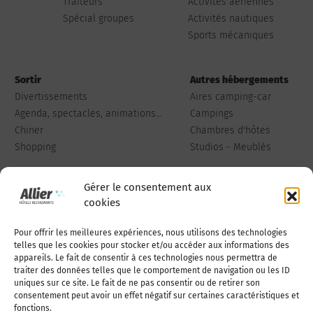
Traiteurs
Activités aériennes
Spécial groupes
Activités nautiques
Sports mécaniques
Sortir
Autres hébergements
Divertissements
Aires camping-car
Agenda, spectacles, animations...
Campings
Chiner
Chambres d'hôtes
Shopping
Studios - Meublés
Gérer le consentement aux
cookies
Pour offrir les meilleures expériences, nous utilisons des technologies
Qui sommes-nous
Publiez votre annonce
telles que les cookies pour stocker et/ou accéder aux informations des
appareils. Le fait de consentir à ces technologies nous permettra de
traiter des données telles que le comportement de navigation ou les ID
uniques sur ce site. Le fait de ne pas consentir ou de retirer son
Adhérer à l’association
Nous contacter
consentement peut avoir un effet négatif sur certaines caractéristiques et
fonctions.