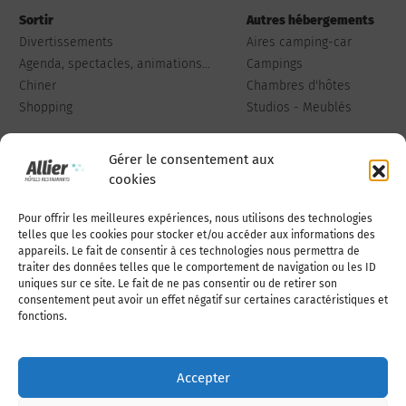
Sortir
Autres hébergements
Divertissements
Aires camping-car
Agenda, spectacles, animations...
Campings
Chiner
Chambres d'hôtes
Shopping
Studios - Meublés
Gérer le consentement aux
cookies
Pour offrir les meilleures expériences, nous utilisons des technologies
Qui sommes-nous
Publiez votre annonce
telles que les cookies pour stocker et/ou accéder aux informations des
appareils. Le fait de consentir à ces technologies nous permettra de
traiter des données telles que le comportement de navigation ou les ID
uniques sur ce site. Le fait de ne pas consentir ou de retirer son
Adhérer à l’association
Nous contacter
consentement peut avoir un effet négatif sur certaines caractéristiques et
fonctions.
Mentions légales
Accepter