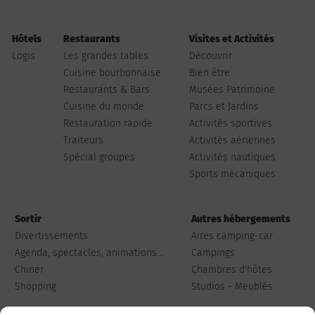
Hôtels
Restaurants
Visites et Activités
Logis
Les grandes tables
Découvrir
Cuisine bourbonnaise
Bien être
Restaurants & Bars
Musées Patrimoine
Cuisine du monde
Parcs et Jardins
Restauration rapide
Activités sportives
Traiteurs
Activités aériennes
Spécial groupes
Activités nautiques
Sports mécaniques
Sortir
Autres hébergements
Divertissements
Aires camping-car
Agenda, spectacles, animations...
Campings
Chiner
Chambres d'hôtes
Shopping
Studios - Meublés