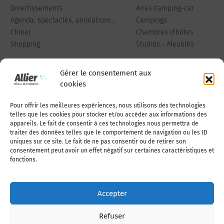
Divertissements
Aires camping-car
Agenda, spectacles, animations...
Campings
Chiner
Chambres d'hôtes
Shopping
Studios - Meublés
Gérer le consentement aux
cookies
Pour offrir les meilleures expériences, nous utilisons des technologies
Qui sommes-nous
Publiez votre annonce
telles que les cookies pour stocker et/ou accéder aux informations des
appareils. Le fait de consentir à ces technologies nous permettra de
traiter des données telles que le comportement de navigation ou les ID
uniques sur ce site. Le fait de ne pas consentir ou de retirer son
Adhérer à l’association
Nous contacter
consentement peut avoir un effet négatif sur certaines caractéristiques et
fonctions.
Mentions légales
Accepter
Politique de cookies (UE)
Refuser