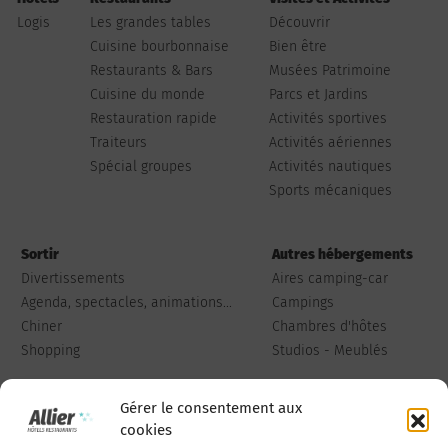
Logis
Les grandes tables
Découvrir
Cuisine bourbonnaise
Bien être
Restaurants & Bars
Musées Patrimoine
Cuisine du monde
Parcs et Jardins
Restauration rapide
Activités sportives
Traiteurs
Activités aériennes
Spécial groupes
Activités nautiques
Sports mécaniques
Sortir
Autres hébergements
Divertissements
Aires camping-car
Agenda, spectacles, animations...
Campings
Chiner
Chambres d'hôtes
Shopping
Studios - Meublés
Gérer le consentement aux
cookies