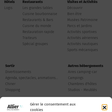
Hôtels
Restaurants
Visites et Activités
Logis
Les grandes tables
Découvrir
Cuisine bourbonnaise
Bien être
Restaurants & Bars
Musées Patrimoine
Cuisine du monde
Parcs et Jardins
Restauration rapide
Activités sportives
Traiteurs
Activités aériennes
Spécial groupes
Activités nautiques
Sports mécaniques
Sortir
Autres hébergements
Divertissements
Aires camping-car
Agenda, spectacles, animations...
Campings
Chiner
Chambres d'hôtes
Shopping
Studios - Meublés
Gérer le consentement aux
cookies