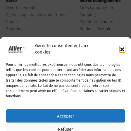
Sortir
Autres hébergements
Divertissements
Aires camping-car
Agenda, spectacles, animations...
Campings
Chiner
Chambres d'hôtes
Shopping
Studios - Meublés
Gérer le consentement aux
cookies
Pour offrir les meilleures expériences, nous utilisons des technologies
Qui sommes-nous
Publiez votre annonce
telles que les cookies pour stocker et/ou accéder aux informations des
appareils. Le fait de consentir à ces technologies nous permettra de
traiter des données telles que le comportement de navigation ou les ID
uniques sur ce site. Le fait de ne pas consentir ou de retirer son
Adhérer à l’association
Nous contacter
consentement peut avoir un effet négatif sur certaines caractéristiques et
fonctions.
Mentions légales
Accepter
Politique de cookies (UE)
Refuser