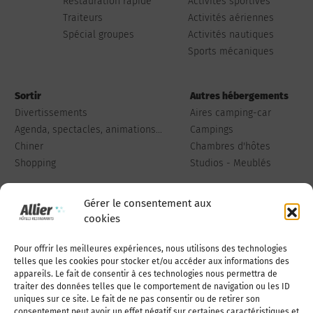
Restauration rapide
Activités sportives
Traiteurs
Activités aériennes
Spécial groupes
Activités nautiques
Sports mécaniques
Sortir
Autres hébergements
Divertissements
Aires camping-car
Agenda, spectacles, animations...
Campings
Chiner
Chambres d'hôtes
Shopping
Studios - Meublés
Gérer le consentement aux
cookies
Pour offrir les meilleures expériences, nous utilisons des technologies
Qui sommes-nous
Publiez votre annonce
telles que les cookies pour stocker et/ou accéder aux informations des
appareils. Le fait de consentir à ces technologies nous permettra de
traiter des données telles que le comportement de navigation ou les ID
uniques sur ce site. Le fait de ne pas consentir ou de retirer son
Adhérer à l’association
Nous contacter
consentement peut avoir un effet négatif sur certaines caractéristiques et