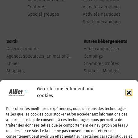
Traiteurs
Activités aériennes
Spécial groupes
Activités nautiques
Sports mécaniques
Sortir
Autres hébergements
Divertissements
Aires camping-car
Agenda, spectacles, animations...
Campings
Chiner
Chambres d'hôtes
Shopping
Studios - Meublés
Gérer le consentement aux
cookies
Pour offrir les meilleures expériences, nous utilisons des technologies
Qui sommes-nous
Publiez votre annonce
telles que les cookies pour stocker et/ou accéder aux informations des
appareils. Le fait de consentir à ces technologies nous permettra de
traiter des données telles que le comportement de navigation ou les ID
uniques sur ce site. Le fait de ne pas consentir ou de retirer son
Adhérer à l’association
Nous contacter
consentement peut avoir un effet négatif sur certaines caractéristiques et