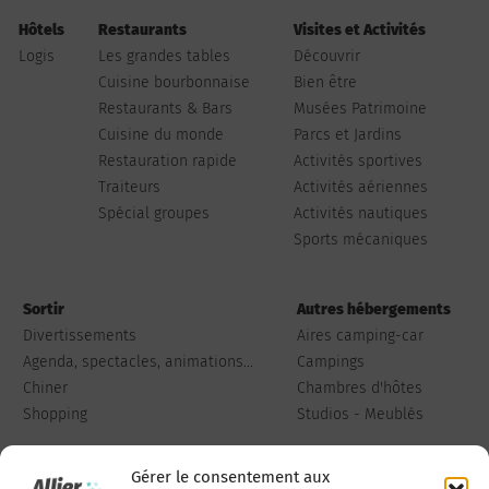
Hôtels
Restaurants
Visites et Activités
Logis
Les grandes tables
Découvrir
Cuisine bourbonnaise
Bien être
Restaurants & Bars
Musées Patrimoine
Cuisine du monde
Parcs et Jardins
Restauration rapide
Activités sportives
Traiteurs
Activités aériennes
Spécial groupes
Activités nautiques
Sports mécaniques
Sortir
Autres hébergements
Divertissements
Aires camping-car
Agenda, spectacles, animations...
Campings
Chiner
Chambres d'hôtes
Shopping
Studios - Meublés
Gérer le consentement aux