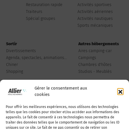
Restauration rapide
Activités sportives
Traiteurs
Activités aériennes
Spécial groupes
Activités nautiques
Sports mécaniques
Sortir
Autres hébergements
Divertissements
Aires camping-car
Agenda, spectacles, animations...
Campings
Chiner
Chambres d'hôtes
Shopping
Studios - Meublés
Gérer le consentement aux
cookies
Pour offrir les meilleures expériences, nous utilisons des technologies
Qui sommes-nous
Publiez votre annonce
telles que les cookies pour stocker et/ou accéder aux informations des
appareils. Le fait de consentir à ces technologies nous permettra de
traiter des données telles que le comportement de navigation ou les ID
uniques sur ce site. Le fait de ne pas consentir ou de retirer son