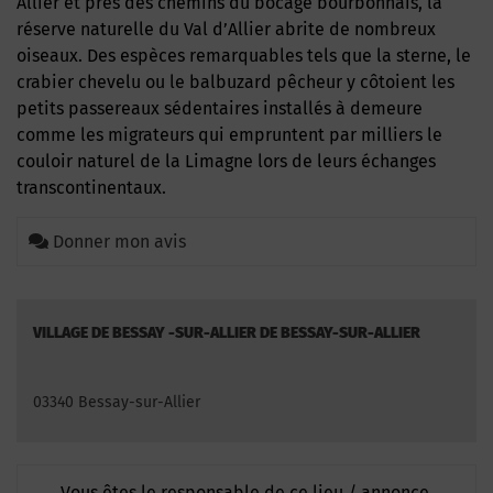
Allier et près des chemins du bocage bourbonnais, la
réserve naturelle du Val d’Allier abrite de nombreux
oiseaux. Des espèces remarquables tels que la sterne, le
crabier chevelu ou le balbuzard pêcheur y côtoient les
petits passereaux sédentaires installés à demeure
comme les migrateurs qui empruntent par milliers le
couloir naturel de la Limagne lors de leurs échanges
transcontinentaux.
Donner mon avis
VILLAGE DE BESSAY -SUR-ALLIER DE BESSAY-SUR-ALLIER
03340 Bessay-sur-Allier
Vous êtes le responsable de ce lieu / annonce,