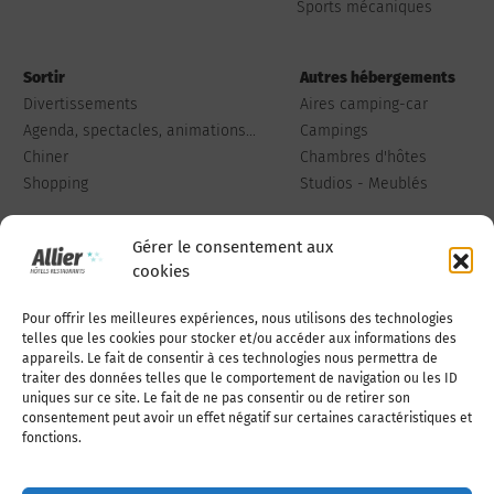
Sports mécaniques
Sortir
Autres hébergements
Divertissements
Aires camping-car
Agenda, spectacles, animations...
Campings
Chiner
Chambres d'hôtes
Shopping
Studios - Meublés
Gérer le consentement aux
cookies
Pour offrir les meilleures expériences, nous utilisons des technologies
Qui sommes-nous
Publiez votre annonce
telles que les cookies pour stocker et/ou accéder aux informations des
appareils. Le fait de consentir à ces technologies nous permettra de
traiter des données telles que le comportement de navigation ou les ID
uniques sur ce site. Le fait de ne pas consentir ou de retirer son
Adhérer à l’association
Nous contacter
consentement peut avoir un effet négatif sur certaines caractéristiques et
fonctions.
Mentions légales