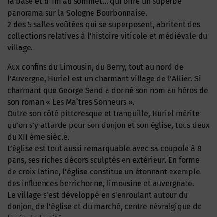
la base et d’1m au sommet… qui offre un superbe
panorama sur la Sologne Bourbonnaise.
2 des 5 salles voûtées qui se superposent, abritent des
collections relatives à l’histoire viticole et médiévale du
village.
Aux confins du Limousin, du Berry, tout au nord de
l’Auvergne, Huriel est un charmant village de l’Allier. Si
charmant que George Sand a donné son nom au héros de
son roman « Les Maîtres Sonneurs ».
Outre son côté pittoresque et tranquille, Huriel mérite
qu’on s’y attarde pour son donjon et son église, tous deux
du XII ème siècle.
L’église est tout aussi remarquable avec sa coupole à 8
pans, ses riches décors sculptés en extérieur. En forme
de croix latine, l’église constitue un étonnant exemple
des influences berrichonne, limousine et auvergnate.
Le village s’est développé en s’enroulant autour du
donjon, de l’église et du marché, centre névralgique de