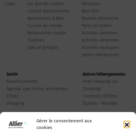
Logis
Les grandes tables
Découvrir
Cuisine bourbonnaise
Bien être
Restaurants & Bars
Musées Patrimoine
Cuisine du monde
Parcs et Jardins
Restauration rapide
Activités sportives
Traiteurs
Activités aériennes
Spécial groupes
Activités nautiques
Sports mécaniques
Sortir
Autres hébergements
Divertissements
Aires camping-car
Agenda, spectacles, animations...
Campings
Chiner
Chambres d'hôtes
Shopping
Studios - Meublés
Gérer le consentement aux
cookies