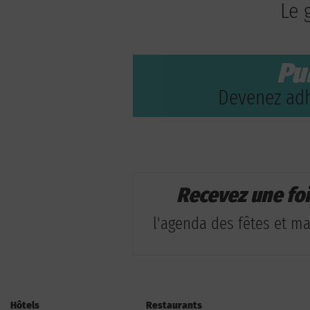
Le 
Pu
Devenez adh
Recevez une fo
l'agenda des fêtes et man
Hôtels
Restaurants