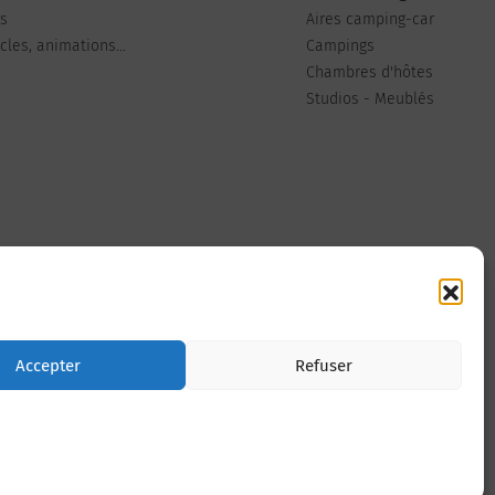
ts
Aires camping-car
les, animations...
Campings
Chambres d'hôtes
Studios - Meublés
Nous contacter
Accepter
Refuser