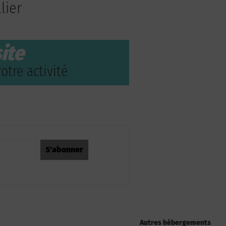
lier
ite
otre activité
Autres hébergements