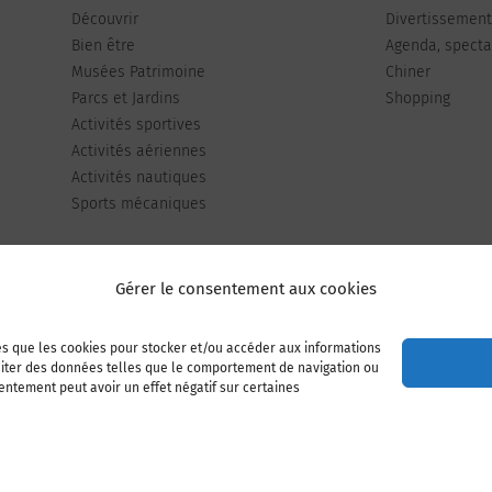
Découvrir
Divertissemen
Bien être
Agenda, spectac
Musées Patrimoine
Chiner
Parcs et Jardins
Shopping
Activités sportives
Activités aériennes
Activités nautiques
Sports mécaniques
Gérer le consentement aux cookies
les que les cookies pour stocker et/ou accéder aux informations
Publiez votre annonce
Adhérer à l’association
raiter des données telles que le comportement de navigation ou
sentement peut avoir un effet négatif sur certaines
Mentions légales
Politique de cookies (UE)