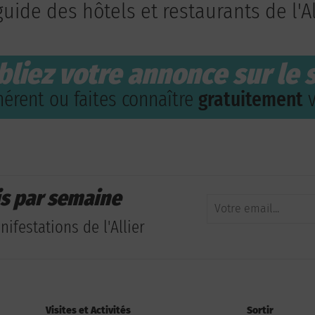
guide des hôtels et restaurants de l'Al
bliez votre annonce sur le s
érent ou faites connaître
gratuitement
v
is par semaine
ifestations de l'Allier
Visites et Activités
Sortir