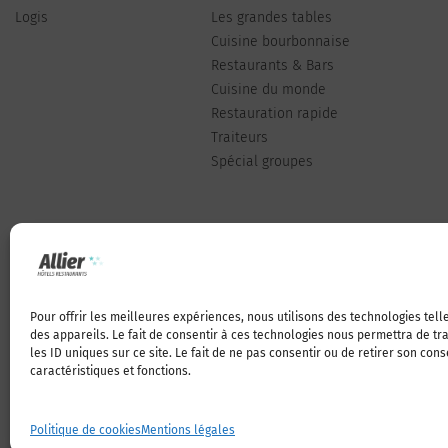
Logis
Les grandes tables
Cuisine bourbonnaise
Restaurants & Bars
Cuisine du monde
Restauration rapide
Traiteurs
Spécial groupes
Pour offrir les meilleures expériences, nous utilisons des technologies tel
Qui sommes-nous
des appareils. Le fait de consentir à ces technologies nous permettra de t
les ID uniques sur ce site. Le fait de ne pas consentir ou de retirer son con
caractéristiques et fonctions.
Politique de cookies
Mentions légales