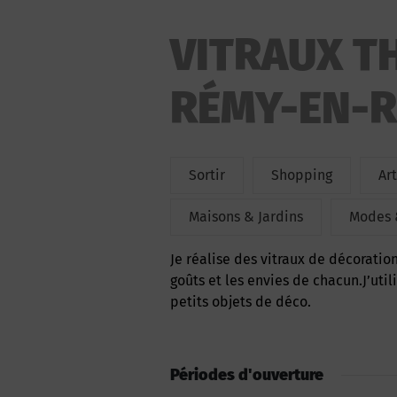
VITRAUX TH
RÉMY-EN-R
Sortir
Shopping
Art
Maisons & Jardins
Modes 
Je réalise des vitraux de décoration d’intérieur sur mesure et sur commande, selon les
goûts et les envies de chacun.J’uti
petits objets de déco.
Périodes d'ouverture