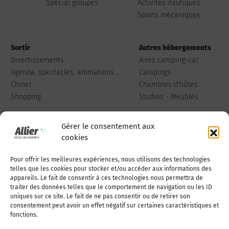
Spécial groupes
Activités nautiques
Sports mécaniques
Sortir
Autres hébergements
Divertissements
Aires camping-car
Agenda, spectacles, animations...
Campings
Chiner
Chambres d'hôtes
Shopping
Studios - Meublés
Gérer le consentement aux
cookies
Pour offrir les meilleures expériences, nous utilisons des technologies
Qui sommes-nous
Publiez votre annonce
telles que les cookies pour stocker et/ou accéder aux informations des
appareils. Le fait de consentir à ces technologies nous permettra de
traiter des données telles que le comportement de navigation ou les ID
uniques sur ce site. Le fait de ne pas consentir ou de retirer son
Adhérer à l’association
Nous contacter
consentement peut avoir un effet négatif sur certaines caractéristiques et
fonctions.