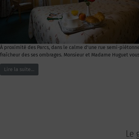
À proximité des Parcs, dans le calme d’une rue semi-piétonne,
fraîcheur des ses ombrages. Monsieur et Madame Huguet vous pro
Lire la suite…
Le 