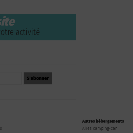
ite
otre activité
Autres hébergements
ts
Aires camping-car