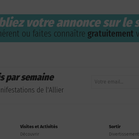
bliez votre annonce sur le s
érent ou faites connaître
gratuitement
v
is par semaine
ifestations de l'Allier
Visites et Activités
Sortir
Découvrir
Divertissemen