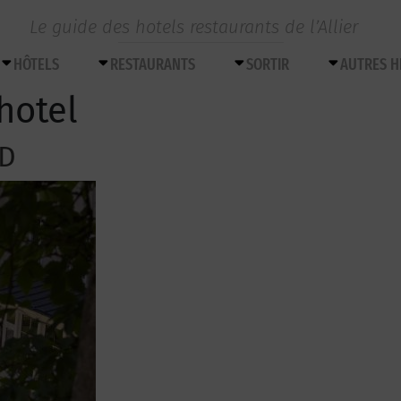
Le guide des hotels restaurants de l’Allier
HÔTELS
RESTAURANTS
SORTIR
AUTRES 
hotel
ND