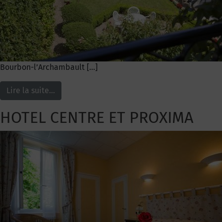
Bourbon-l’Archambault […]
Lire la suite…
HOTEL CENTRE ET PROXIMA