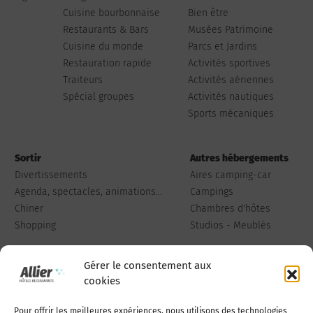
Cuisine bourbonnaise
Bien être
Restaurants & Bars
Musées Patrimoine
Cuisine du monde
Parcs et Jardins
Restauration rapide
Activités sportives
Traiteurs
Activités aériennes
Spécial groupes
Activités nautiques
Sports mécaniques
Sortir
Autres hébergements
Divertissements
Aires camping-car
Agenda, spectacles, animations...
Campings
Chiner
Chambres d'hôtes
Shopping
Studios - Meublés
Gérer le consentement aux
cookies
Pour offrir les meilleures expériences, nous utilisons des technologies