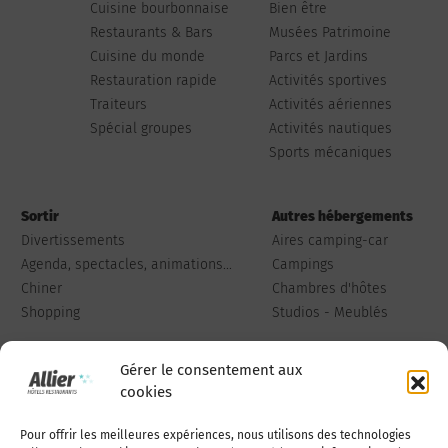
Cuisine bourbonnaise
Bien être
Restaurants & Bars
Musées Patrimoine
Cuisine du monde
Parcs et Jardins
Restauration rapide
Activités sportives
Traiteurs
Activités aériennes
Spécial groupes
Activités nautiques
Sports mécaniques
Sortir
Autres hébergements
Divertissements
Aires camping-car
Agenda, spectacles, animations...
Campings
Chiner
Chambres d'hôtes
Shopping
Studios - Meublés
Gérer le consentement aux
cookies
Pour offrir les meilleures expériences, nous utilisons des technologies