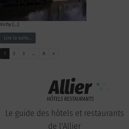
Vichy […]
Lire la suite…
1
2
3
…
8
»
Le guide des hôtels et restaurants
de l'Allier