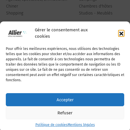
Chiner
Chambres d'hôtes
Shopping
Studios - Meublés
Gérer le consentement aux
cookies
Pour offrir les meilleures expériences, nous utilisons des technologies
Qui sommes-nous
Publiez votre annonce
telles que les cookies pour stocker et/ou accéder aux informations des
appareils. Le fait de consentir à ces technologies nous permettra de
traiter des données telles que le comportement de navigation ou les ID
uniques sur ce site. Le fait de ne pas consentir ou de retirer son
Adhérer à l’association
Nous contacter
consentement peut avoir un effet négatif sur certaines caractéristiques et
fonctions.
Mentions légales
Accepter
Politique de cookies (UE)
Refuser
Politique de cookies
Mentions légales