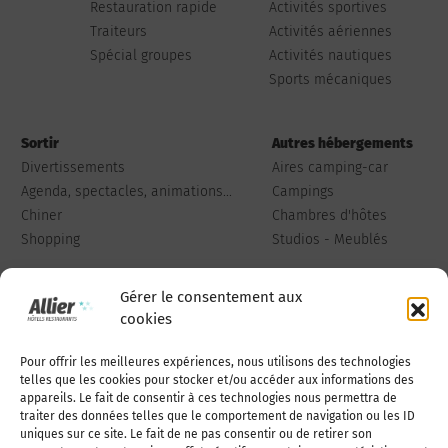
Restauration rapide
Activités sportives
Traiteurs
Activités aériennes
Spécial groupes
Activités nautiques
Sports mécaniques
Sortir
Autres hébergements
Divertissements
Aires camping-car
Agenda, spectacles, animations...
Campings
Chiner
Chambres d'hôtes
Shopping
Studios - Meublés
Gérer le consentement aux
cookies
Pour offrir les meilleures expériences, nous utilisons des technologies
Qui sommes-nous
Publiez votre annonce
telles que les cookies pour stocker et/ou accéder aux informations des
appareils. Le fait de consentir à ces technologies nous permettra de
traiter des données telles que le comportement de navigation ou les ID
uniques sur ce site. Le fait de ne pas consentir ou de retirer son
Adhérer à l’association
Nous contacter