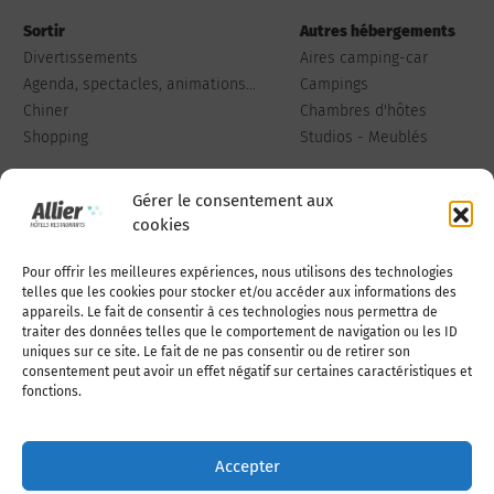
Sortir
Autres hébergements
Divertissements
Aires camping-car
Agenda, spectacles, animations...
Campings
Chiner
Chambres d'hôtes
Shopping
Studios - Meublés
Gérer le consentement aux
cookies
Pour offrir les meilleures expériences, nous utilisons des technologies
Qui sommes-nous
Publiez votre annonce
telles que les cookies pour stocker et/ou accéder aux informations des
appareils. Le fait de consentir à ces technologies nous permettra de
traiter des données telles que le comportement de navigation ou les ID
uniques sur ce site. Le fait de ne pas consentir ou de retirer son
Adhérer à l’association
Nous contacter
consentement peut avoir un effet négatif sur certaines caractéristiques et
fonctions.
Mentions légales
Accepter