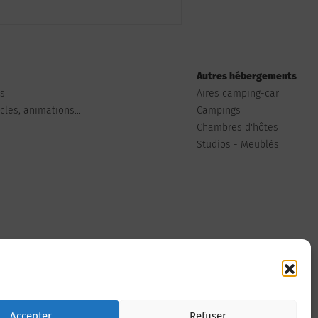
Autres hébergements
ts
Aires camping-car
les, animations...
Campings
Chambres d'hôtes
Studios - Meublés
Nous contacter
Accepter
Refuser