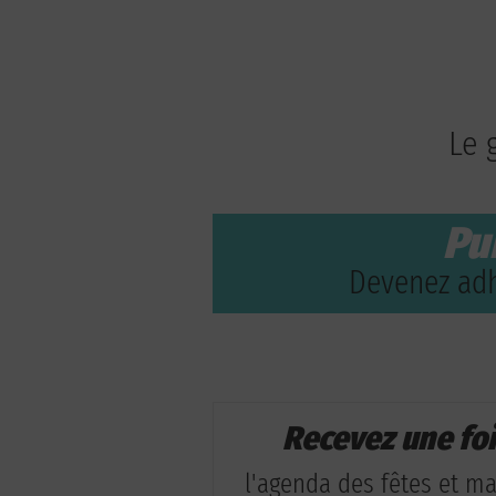
Le 
Pu
Devenez adh
Recevez une fo
l'agenda des fêtes et man