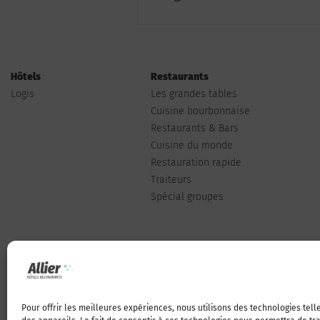
Hôtels
Restaurants
Logis
Les grandes tables
Cuisine bourbonnaise
Restaurants & Bars
Cuisine du monde
Restauration rapide
Traiteurs
Spécial groupes
Pour offrir les meilleures expériences, nous utilisons des technologies tel
Qui sommes-nous