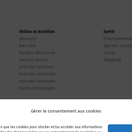
Visites et Activités
Sortir
Découvrir
Divertissemen
Bien être
Agenda, spectac
Musées Patrimoine
Chiner
Parcs et Jardins
Shopping
Activités sportives
Activités aériennes
Activités nautiques
Sports mécaniques
Gérer le consentement aux cookies
les que les cookies pour stocker et/ou accéder aux informations
Publiez votre annonce
Adhérer à l’association