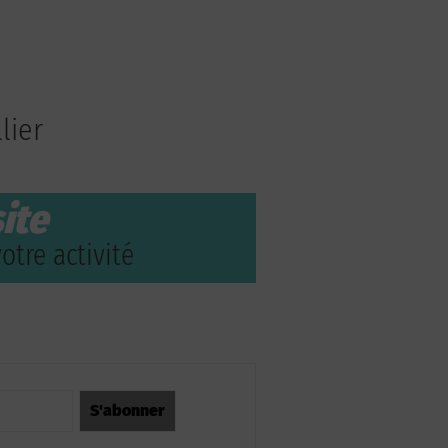
lier
ite
otre activité