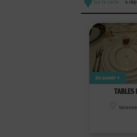
Sur la carte
4 ré
En savoir +
TABLES 
Varennes