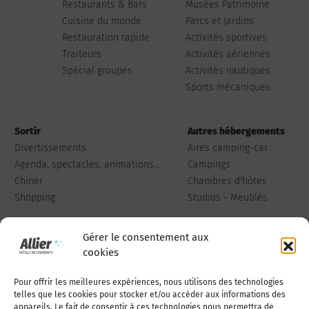
Restaurants & Bars
Musées Patrimoine
Cuisine du monde
Parcs et Jardins
Restauration rapide
Activités sportives
Traiteurs
Activités aériennes
Spécial groupes
Activités nautiques
Sports mécaniques
Sortir
Autres hébergements
Divertissements
Aires camping-car
Agenda, spectacles, animations...
Campings
Chiner
Chambres d'hôtes
Shopping
Studios - Meublés
Gérer le consentement aux
cookies
Pour offrir les meilleures expériences, nous utilisons des technologies
Qui sommes-nous
Publiez votre annonce
telles que les cookies pour stocker et/ou accéder aux informations des
appareils. Le fait de consentir à ces technologies nous permettra de