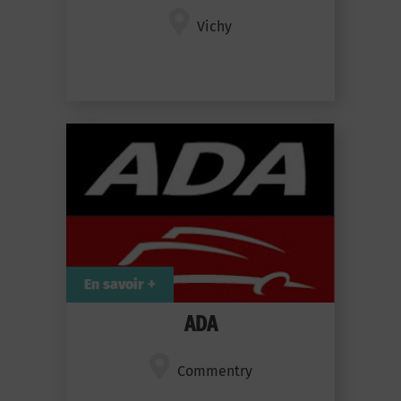
Vichy
En savoir +
ADA
Commentry