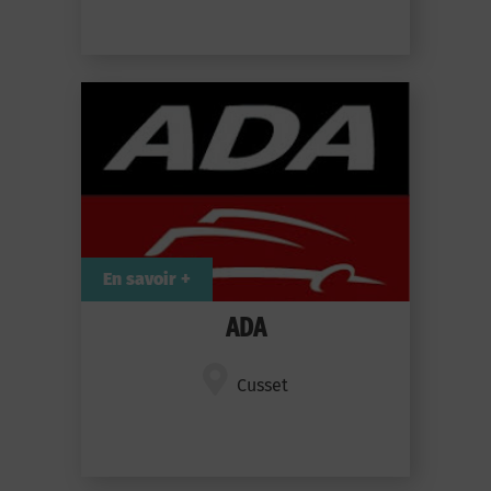
En savoir +
ADA
Cusset