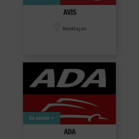
AVIS
Montluçon
En savoir +
ADA