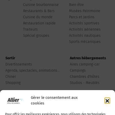
Cuisine bourbonnaise
Bien être
Restaurants & Bars
Musées Patrimoine
Cuisine du monde
Parcs et Jardins
Restauration rapide
Activités sportives
Traiteurs
Activités aériennes
Spécial groupes
Activités nautiques
Sports mécaniques
Sortir
Autres hébergements
Divertissements
Aires camping-car
Agenda, spectacles, animations...
Campings
Chiner
Chambres d'hôtes
Shopping
Studios - Meublés
Gérer le consentement aux
cookies
Pour offrir les meilleures expériences, nous utilisons des technologies