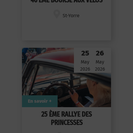
46 ÈME BOURSE AUX VELOS
St-Yorre
25
26
May
May
2026
2026
En savoir +
25 ÈME RALLYE DES
PRINCESSES