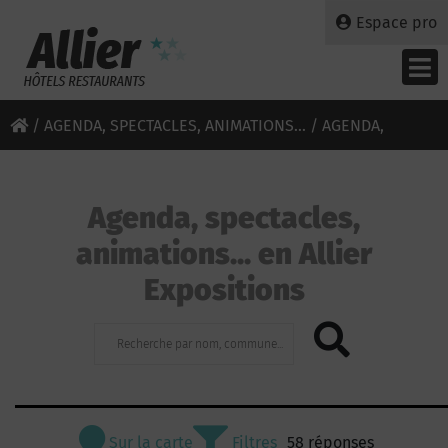
Espace pro
/
AGENDA, SPECTACLES, ANIMATIONS...
/ AGENDA,
SPECTACLES, ANIMATIONS... EN ALLIER - EXPOSITIONS
Agenda, spectacles,
animations... en Allier
Expositions
Sur la carte
Filtres
58 réponses