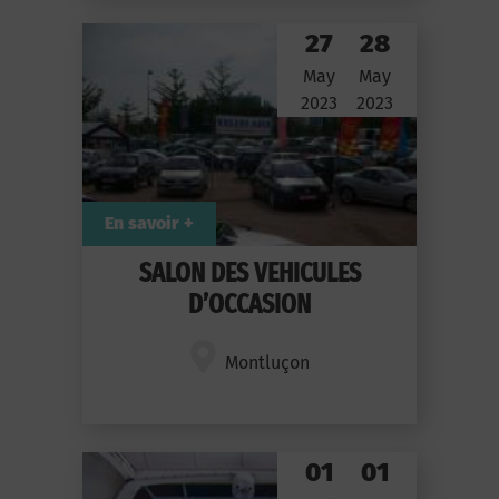
27
28
May
May
2023
2023
En savoir +
SALON DES VEHICULES
D’OCCASION
Montluçon
01
01