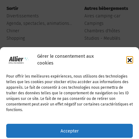
Sortir
Autres hébergements
Divertissements
Aires camping-car
Agenda, spectacles, animations...
Campings
Chiner
Chambres d'hôtes
Shopping
Studios - Meublés
Gérer le consentement aux
cookies
Pour offrir les meilleures expériences, nous utilisons des technologies
Qui sommes-nous
Publiez votre annonce
telles que les cookies pour stocker et/ou accéder aux informations des
appareils. Le fait de consentir à ces technologies nous permettra de
traiter des données telles que le comportement de navigation ou les ID
uniques sur ce site. Le fait de ne pas consentir ou de retirer son
Adhérer à l’association
Nous contacter
consentement peut avoir un effet négatif sur certaines caractéristiques et
fonctions.
Mentions légales
Accepter