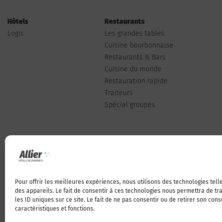
Hôtels
Restaurants
Logis
Les grandes tables
Cuisine bourbonnaise
Restaurants & Bars
Cuisine du monde
Restauration rapide
Traiteurs
Spécial groupes
Pour offrir les meilleures expériences, nous utilisons des technologies tel
Qui sommes-nous
des appareils. Le fait de consentir à ces technologies nous permettra de t
les ID uniques sur ce site. Le fait de ne pas consentir ou de retirer son con
caractéristiques et fonctions.