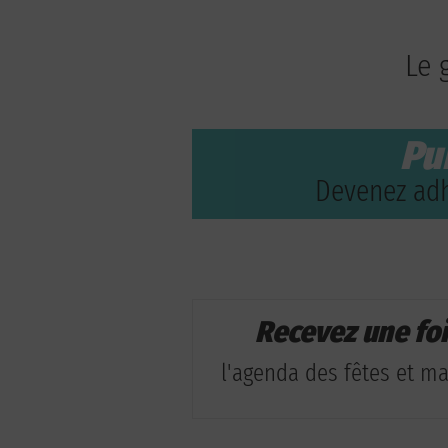
Le 
Pu
Devenez adh
Recevez une fo
l'agenda des fêtes et man