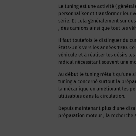
Le tuning est une
activité
( général
personnaliser et transformer leur v
série. Et cela généralement sur de
, des
camions
ainsi que tout les vé
Il faut toutefois le distinguer du c
États-Unis vers les années 1930. 
véhicule et à réaliser les désirs l
radical nécessitant souvent une mo
Au début le tuning n’était qu’une
tuning a concerné surtout la prépa
la
mécanique
en améliorant les pe
utilisables dans la
circulation
.
Depuis maintenant plus d’une dizaine d’années, le tuning ne concerne plus seulement la
préparation moteur ; la
recherche
s