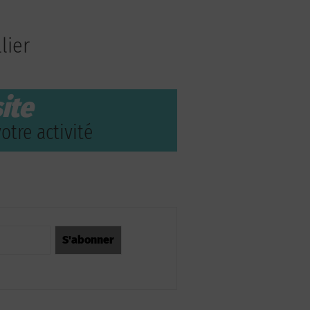
lier
ite
otre activité