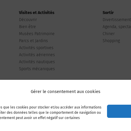
Visites et Activités
Sortir
Découvrir
Divertissemen
Bien être
Agenda, spectac
Musées Patrimoine
Chiner
Parcs et Jardins
Shopping
Activités sportives
Activités aériennes
Activités nautiques
Sports mécaniques
Gérer le consentement aux cookies
les que les cookies pour stocker et/ou accéder aux informations
Publiez votre annonce
Adhérer à l’association
raiter des données telles que le comportement de navigation ou
sentement peut avoir un effet négatif sur certaines
Mentions légales
Politique de cookies (UE)