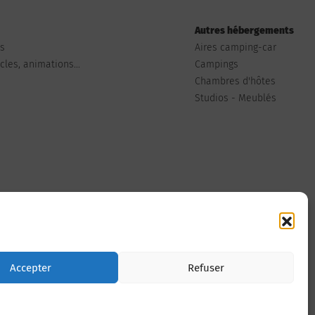
Autres hébergements
ts
Aires camping-car
les, animations...
Campings
Chambres d'hôtes
Studios - Meublés
Nous contacter
Accepter
Refuser