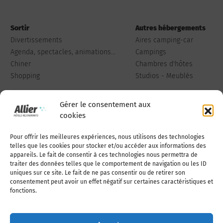
Sortir
Autres hébergements
Divertissements
Aires camping-car
Agenda, spectacles, animations...
Campings
Chiner
Chambres d'hôtes
Shopping
Studios - Meublés
Gérer le consentement aux
cookies
Pour offrir les meilleures expériences, nous utilisons des technologies
Qui sommes-nous
Publiez votre annonce
telles que les cookies pour stocker et/ou accéder aux informations des
appareils. Le fait de consentir à ces technologies nous permettra de
traiter des données telles que le comportement de navigation ou les ID
uniques sur ce site. Le fait de ne pas consentir ou de retirer son
Adhérer à l’association
Nous contacter
consentement peut avoir un effet négatif sur certaines caractéristiques et
fonctions.
Mentions légales