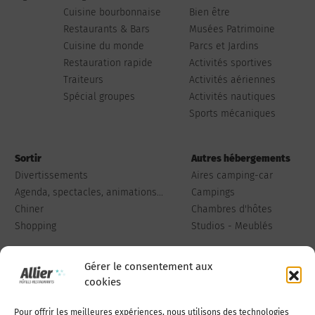
Cuisine bourbonnaise
Bien être
Restaurants & Bars
Musées Patrimoine
Cuisine du monde
Parcs et Jardins
Restauration rapide
Activités sportives
Traiteurs
Activités aériennes
Spécial groupes
Activités nautiques
Sports mécaniques
Sortir
Autres hébergements
Divertissements
Aires camping-car
Agenda, spectacles, animations...
Campings
Chiner
Chambres d'hôtes
Shopping
Studios - Meublés
Gérer le consentement aux
cookies
Pour offrir les meilleures expériences, nous utilisons des technologies