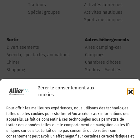
Traiteurs
Activités aériennes
Spécial groupes
Activités nautiques
Sports mécaniques
Sortir
Autres hébergements
Divertissements
Aires camping-car
Agenda, spectacles, animations...
Campings
Chiner
Chambres d'hôtes
Shopping
Studios - Meublés
Gérer le consentement aux
cookies
Pour offrir les meilleures expériences, nous utilisons des technologies
Qui sommes-nous
Publiez votre annonce
telles que les cookies pour stocker et/ou accéder aux informations des
appareils. Le fait de consentir à ces technologies nous permettra de
traiter des données telles que le comportement de navigation ou les ID
uniques sur ce site. Le fait de ne pas consentir ou de retirer son
Adhérer à l’association
Nous contacter
consentement peut avoir un effet négatif sur certaines caractéristiques et