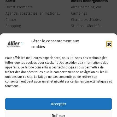
Sortir
Autres hébergements
Divertissements
Aires camping-car
Agenda, spectacles, animations...
Campings
Chiner
Chambres d'hôtes
Shopping
Studios - Meublés
Gérer le consentement aux
cookies
Pour offrir les meilleures expériences, nous utilisons des technologies
Qui sommes-nous
Publiez votre annonce
telles que les cookies pour stocker et/ou accéder aux informations des
appareils. Le fait de consentir à ces technologies nous permettra de
traiter des données telles que le comportement de navigation ou les ID
uniques sur ce site. Le fait de ne pas consentir ou de retirer son
Adhérer à l’association
Nous contacter
consentement peut avoir un effet négatif sur certaines caractéristiques et
fonctions.
Mentions légales
Accepter
Politique de cookies (UE)
Refuser