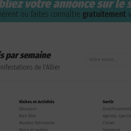
bliez votre annonce sur le s
érent ou faites connaître
gratuitement
v
is par semaine
ifestations de l'Allier
Visites et Activités
Sortir
Découvrir
Divertissemen
Bien être
Agenda, spectac
Musées Patrimoine
Chiner
Parcs et Jardins
Shopping