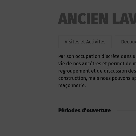
ANCIEN LA
Visites et Activités
Découv
Par son occupation discrète dans un cadre de vie urbain, ce lavoir témoigne du mode de
vie de nos ancêtres et permet de ma
regroupement et de discussion des
construction, mais nous pouvons ap
maçonnerie.
Périodes d'ouverture