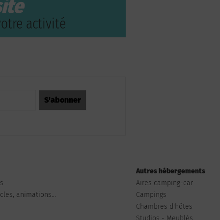
ite
otre activité
Autres hébergements
ts
Aires camping-car
les, animations...
Campings
Chambres d'hôtes
Studios - Meublés