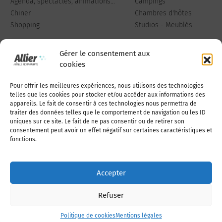
Agenda, spectacles, animations...
Campings
Chiner
Chambres d'hôtes
Shopping
Studios - Meublés
Gérer le consentement aux
cookies
Pour offrir les meilleures expériences, nous utilisons des technologies
Qui sommes-nous
Publiez votre annonce
telles que les cookies pour stocker et/ou accéder aux informations des
appareils. Le fait de consentir à ces technologies nous permettra de
traiter des données telles que le comportement de navigation ou les ID
uniques sur ce site. Le fait de ne pas consentir ou de retirer son
Adhérer à l’association
Nous contacter
consentement peut avoir un effet négatif sur certaines caractéristiques et
fonctions.
Mentions légales
Accepter
Politique de cookies (UE)
Refuser
Politique de cookies
Mentions légales