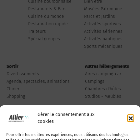
Cuisine bourbonnaise
Bien être
Restaurants & Bars
Musées Patrimoine
Cuisine du monde
Parcs et Jardins
Restauration rapide
Activités sportives
Traiteurs
Activités aériennes
Spécial groupes
Activités nautiques
Sports mécaniques
Sortir
Autres hébergements
Divertissements
Aires camping-car
Agenda, spectacles, animations...
Campings
Chiner
Chambres d'hôtes
Shopping
Studios - Meublés
Gérer le consentement aux
cookies
Pour offrir les meilleures expériences, nous utilisons des technologies