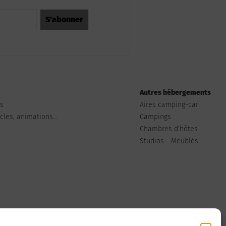
Autres hébergements
ts
Aires camping-car
les, animations...
Campings
Chambres d'hôtes
Studios - Meublés