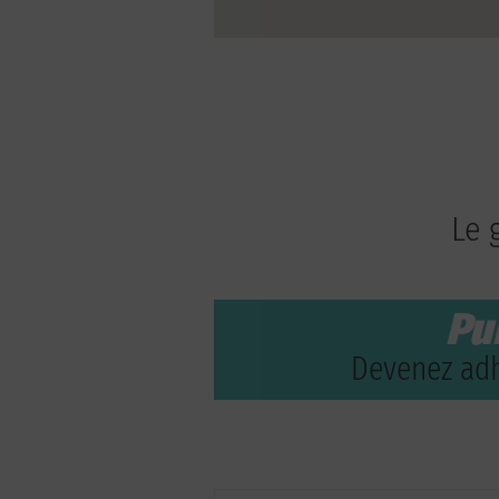
Le 
Pu
Devenez adh