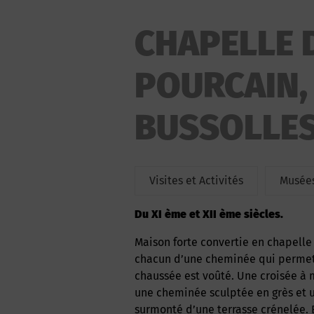
CHAPELLE 
POURCAIN,
BUSSOLLE
Visites et Activités
Musées
du XI ème et XII ème siècles.
Maison forte convertie en chapelle en 1926. L’édifice comprenait trois étages munis
chacun d’une cheminée qui permette
chaussée est voûté. Une croisée à
une cheminée sculptée en grès et u
surmonté d’une terrasse crénelée. E