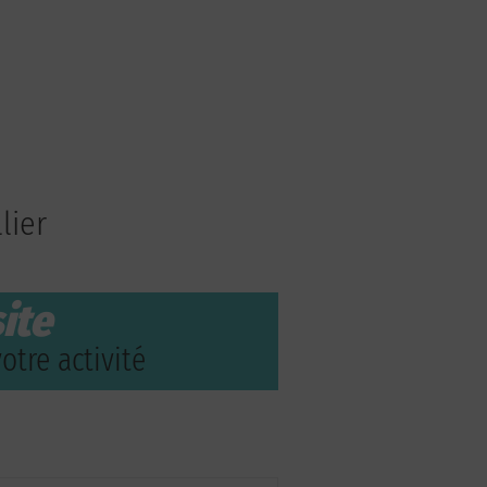
lier
ite
otre activité