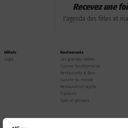
Recevez une fo
l'agenda des fêtes et man
Hôtels
Restaurants
Logis
Les grandes tables
Cuisine bourbonnaise
Restaurants & Bars
Cuisine du monde
Restauration rapide
Traiteurs
Spécial groupes