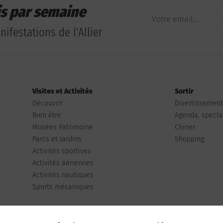
is par semaine
ifestations de l'Allier
Visites et Activités
Sortir
Découvrir
Divertissemen
Bien être
Agenda, spectac
Musées Patrimoine
Chiner
Parcs et Jardins
Shopping
Activités sportives
Activités aériennes
Activités nautiques
Sports mécaniques