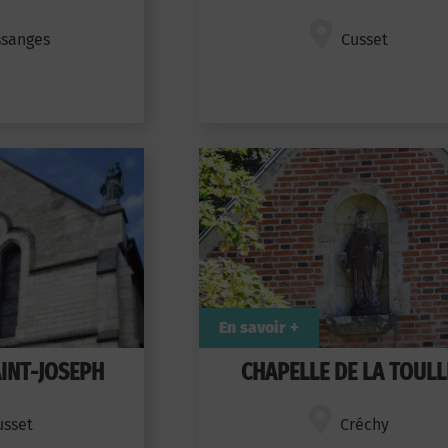
ssanges
Cusset
En savoir +
INT-JOSEPH
CHAPELLE DE LA TOULL
usset
Créchy