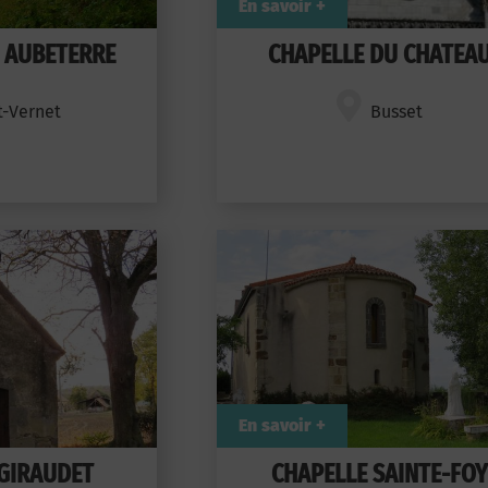
En savoir +
 AUBETERRE
CHAPELLE DU CHATEA
t-Vernet
Busset
En savoir +
GIRAUDET
CHAPELLE SAINTE-FO