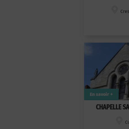
Cre
En savoir +
CHAPELLE SA
C