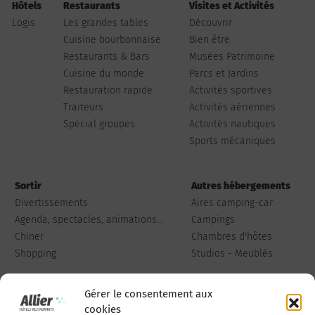
Hôtels
Restaurants
Visites et Activités
Logis
Les grandes tables
Découvrir
Cuisine bourbonnaise
Bien être
Restaurants & Bars
Musées Patrimoine
Cuisine du monde
Parcs et Jardins
Restauration rapide
Activités sportives
Traiteurs
Activités aériennes
Spécial groupes
Activités nautiques
Sports mécaniques
Sortir
Autres hébergements
Divertissements
Aires camping-car
Agenda, spectacles, animations...
Campings
Chiner
Chambres d'hôtes
Shopping
Studios - Meublés
Gérer le consentement aux
cookies