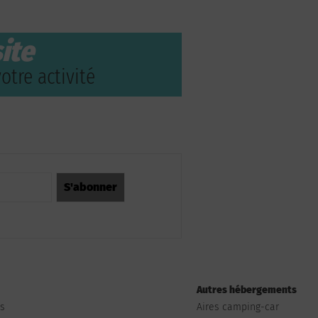
ite
otre activité
Autres hébergements
ts
Aires camping-car