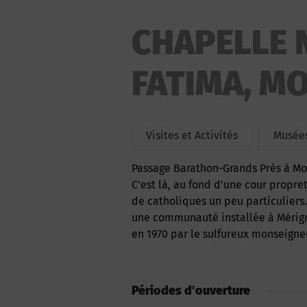
CHAPELLE 
FATIMA, M
Visites et Activités
Musées
Passage Barathon-Grands Prés à Montluçon. Une petite rue étroite, à l’abri des regards.
C’est là, au fond d’une cour propr
de catholiques un peu particuliers.
une communauté installée à Mérign
en 1970 par le sulfureux monseigne
Périodes d'ouverture