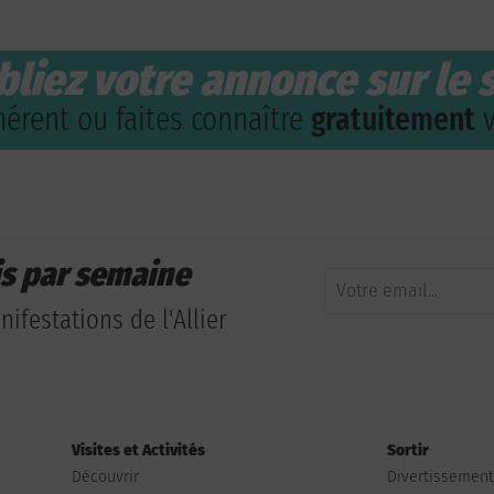
bliez votre annonce sur le s
érent ou faites connaître
gratuitement
v
is par semaine
ifestations de l'Allier
Visites et Activités
Sortir
Découvrir
Divertissemen