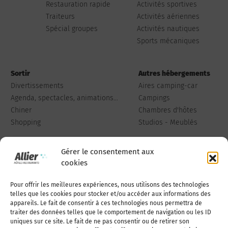
Restauration rapide
Activités sportives
Traiteurs
Activités aériennes
Spécial groupes
Activités nautiques
Sports mécaniques
Sortir
Autres hébergements
Divertissements
Aires camping-car
Agenda, spectacles, animations...
Campings
Chiner
Chambres d'hôtes
Shopping
Studios - Meublés
Gérer le consentement aux
cookies
Pour offrir les meilleures expériences, nous utilisons des technologies
Qui sommes-nous
Publiez votre annonce
telles que les cookies pour stocker et/ou accéder aux informations des
appareils. Le fait de consentir à ces technologies nous permettra de
traiter des données telles que le comportement de navigation ou les ID
uniques sur ce site. Le fait de ne pas consentir ou de retirer son
Adhérer à l’association
Nous contacter