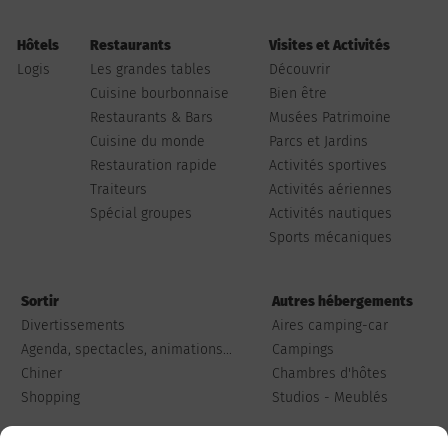
Hôtels
Restaurants
Visites et Activités
Logis
Les grandes tables
Découvrir
Cuisine bourbonnaise
Bien être
Restaurants & Bars
Musées Patrimoine
Cuisine du monde
Parcs et Jardins
Restauration rapide
Activités sportives
Traiteurs
Activités aériennes
Spécial groupes
Activités nautiques
Sports mécaniques
Sortir
Autres hébergements
Divertissements
Aires camping-car
Agenda, spectacles, animations...
Campings
Chiner
Chambres d'hôtes
Shopping
Studios - Meublés