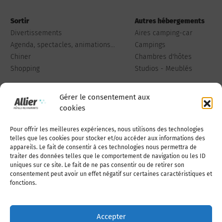
Sortir
Autres hébergements
Divertissements
Aires camping-car
Agenda, spectacles, animations...
Campings
Chiner
Chambres d'hôtes
Shopping
Studios - Meublés
Gérer le consentement aux
cookies
Pour offrir les meilleures expériences, nous utilisons des technologies
Qui sommes-nous
Publiez votre annonce
telles que les cookies pour stocker et/ou accéder aux informations des
appareils. Le fait de consentir à ces technologies nous permettra de
traiter des données telles que le comportement de navigation ou les ID
uniques sur ce site. Le fait de ne pas consentir ou de retirer son
Adhérer à l’association
Nous contacter
consentement peut avoir un effet négatif sur certaines caractéristiques et
fonctions.
Mentions légales
Accepter