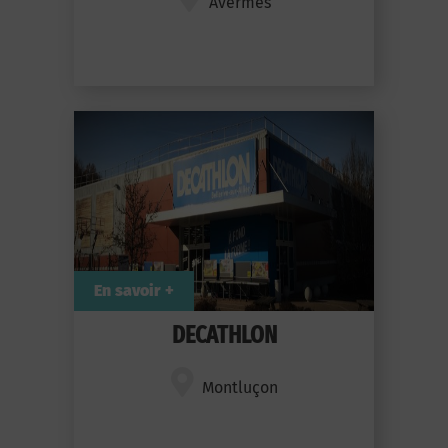
Avermes
En savoir +
DECATHLON
Montluçon