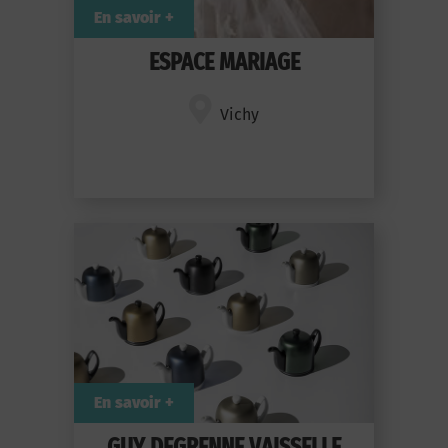
En savoir +
ESPACE MARIAGE
Vichy
En savoir +
GUY DEGRENNE VAISSELLE