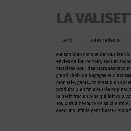
LA VALISET
Sortir
Idées cadeaux
Maison bien connue de tous les Vichyssois depuis fort longtemps, La Valisette décline vos
envies de fourre-tout, sacs et sacoc
matières pour des marques reconnu
grand choix de bagages et d’access
monnaie, gants., tout est d’un exce
produits bien finis et très origina
le petit truc en plus qui fait que v
Toujours à l’écoute de sa clientèle
avec une infinie gentillesse ! Alors 