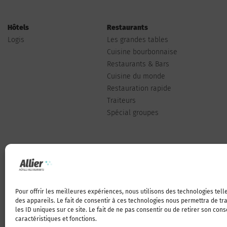
Hôtels
Restaurants
Logis
Les grandes tables
Cuisine bourbonnaise
Restaurants & Bars
Cuisine du monde
Restauration rapide
Traiteurs
Spécial groupes
Pour offrir les meilleures expériences, nous utilisons des technologies tel
Qui sommes-nous
des appareils. Le fait de consentir à ces technologies nous permettra de t
les ID uniques sur ce site. Le fait de ne pas consentir ou de retirer son con
caractéristiques et fonctions.