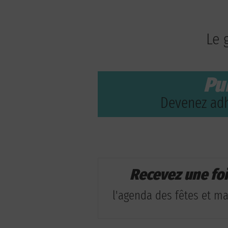
Le 
Pu
Devenez adh
Recevez une fo
l'agenda des fêtes et man