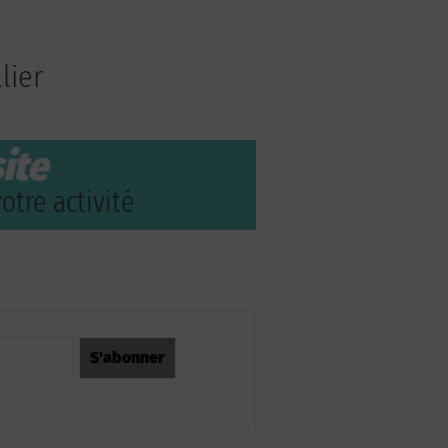
lier
ite
otre activité