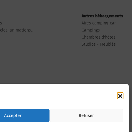
Autres hébergements
ts
Aires camping-car
les, animations...
Campings
Chambres d'hôtes
Studios - Meublés
Nous contacter
Accepter
Refuser