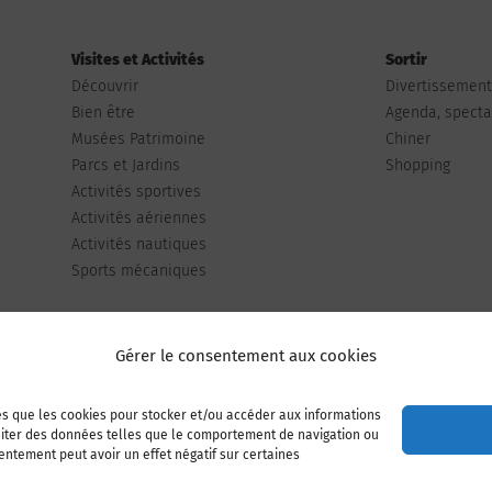
Visites et Activités
Sortir
Découvrir
Divertissemen
Bien être
Agenda, spectac
Musées Patrimoine
Chiner
Parcs et Jardins
Shopping
Activités sportives
Activités aériennes
Activités nautiques
Sports mécaniques
Gérer le consentement aux cookies
les que les cookies pour stocker et/ou accéder aux informations
Publiez votre annonce
Adhérer à l’association
raiter des données telles que le comportement de navigation ou
sentement peut avoir un effet négatif sur certaines