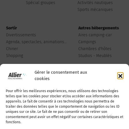
Spécial groupes
Activités nautiques
Sports mécaniques
Sortir
Autres hébergements
Divertissements
Aires camping-car
Agenda, spectacles, animations...
Campings
Chiner
Chambres d'hôtes
Shopping
Studios - Meublés
Gérer le consentement aux
cookies
Pour offrir les meilleures expériences, nous utilisons des technologies
Qui sommes-nous
Publiez votre annonce
telles que les cookies pour stocker et/ou accéder aux informations des
appareils. Le fait de consentir à ces technologies nous permettra de
traiter des données telles que le comportement de navigation ou les ID
uniques sur ce site. Le fait de ne pas consentir ou de retirer son
Adhérer à l’association
Nous contacter
consentement peut avoir un effet négatif sur certaines caractéristiques et
fonctions.