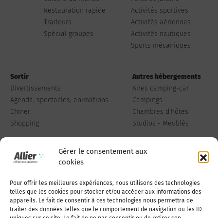
Restauration rapide
Activités sportives
Traiteurs
Activités aériennes
Spécial groupes
Activités nautiques
Sports mécaniques
Sortir
Autres hébergements
Divertissements
Aires camping-car
Agenda, spectacles, animations...
Campings
Chiner
Chambres d'hôtes
Shopping
Studios - Meublés
Gérer le consentement aux
cookies
Pour offrir les meilleures expériences, nous utilisons des technologies
Qui sommes-nous
Publiez votre annonce
telles que les cookies pour stocker et/ou accéder aux informations des
appareils. Le fait de consentir à ces technologies nous permettra de
traiter des données telles que le comportement de navigation ou les ID