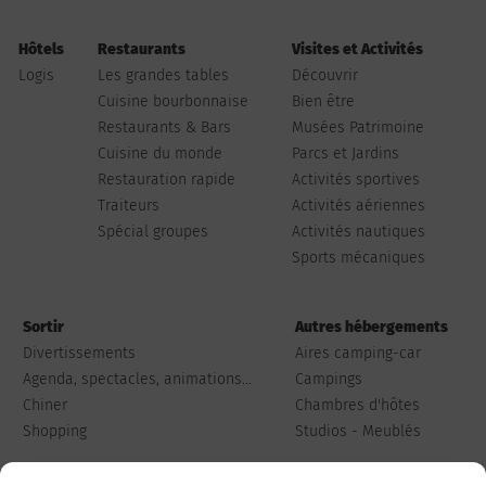
Hôtels
Restaurants
Visites et Activités
Logis
Les grandes tables
Découvrir
Cuisine bourbonnaise
Bien être
Restaurants & Bars
Musées Patrimoine
Cuisine du monde
Parcs et Jardins
Restauration rapide
Activités sportives
Traiteurs
Activités aériennes
Spécial groupes
Activités nautiques
Sports mécaniques
Sortir
Autres hébergements
Divertissements
Aires camping-car
Agenda, spectacles, animations...
Campings
Chiner
Chambres d'hôtes
Shopping
Studios - Meublés